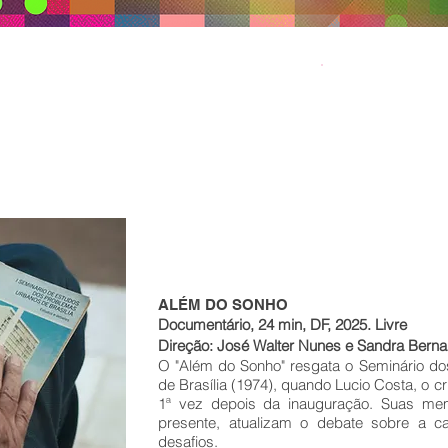
SEXTA 12/
Duração: 1h43
Classificação In
Cine Brasília - 
ALÉM DO SONHO
Documentário, 24 min, DF, 2025. Livre
Direção: José Walter Nunes e Sandra Berna
O "Além do Sonho" resgata o Seminário d
de Brasília (1974), quando Lucio Costa, o cr
1ª vez depois da inauguração. Suas mem
presente, atualizam o debate sobre a c
desafios.