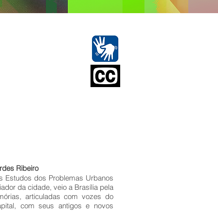
12 - 21h00
dicativa: 12 anos
Entrada franca
rdes Ribeiro
os Estudos dos Problemas Urbanos
iador da cidade, veio a Brasília pela
órias, articuladas com vozes do
apital, com seus antigos e novos