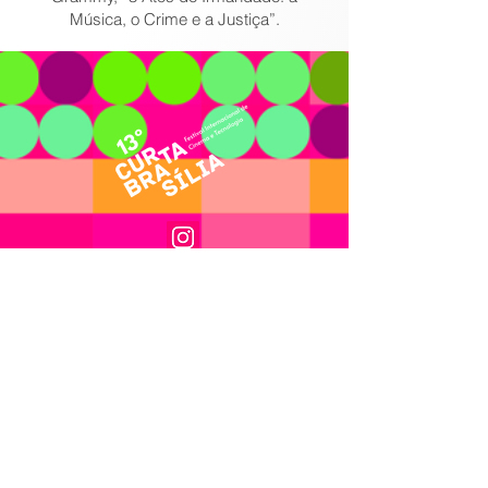
Música, o Crime e a Justiça”.
Assessoria de imprensa:
Nacional:
Flávia Miranda - Procultura
flavia@procultura.com.br
(11)9 8542-1771
Contato para
entrevistas/parcerias:
Ana Arruda – direção do Festival
ana@setimacinema.com.br
Local:
Matheus Dantas
omathedantas@gmail.com
(61) 9 9802-