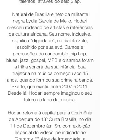
talentos, através do selo Slap.
Natural de Brasília e neto da militante
negra Lydia Garcia de Mello, Hodari
cresceu rodeado de artistas e referências
da cultura africana. Seu nome, inclusive,
significa “dignidade”, no dialeto zulu,
escolhido por sua avó. Cantos e
percussões do candomblé, hip hop,
blues, jazz, gospel, MPB e o samba foram
a trilha sonora da sua infância. Sua
trajetória na música começou aos 15
anos, quando formou sua primeira banda,
Skarto, que existiu entre 2007 e 2011.
Desde lá, Hodari sempre imaginou o seu
futuro ao lado da música.
Hodari retorna à capital para a Cerimônia
de Abertura do 13º Curta Brasília, no dia
11 de Dezembro às 19h, com exibição
especial do videoclipe indicado ao
Grammy, “3 Atos de Irmandade: a