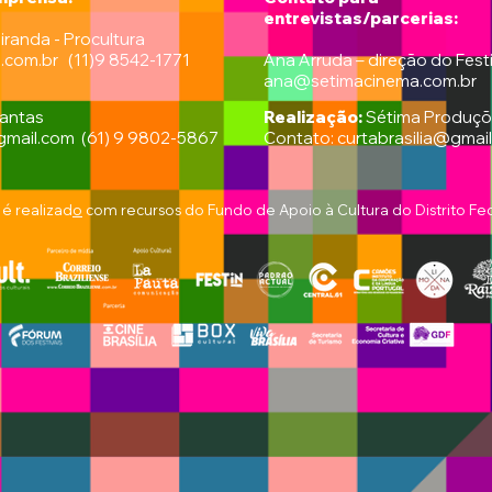
entrevistas/parcerias:
iranda - Procultura
a.com.br
(11)9 8542-1771
Ana Arruda – direção do Festi
ana@setimacinema.com.br
antas
Realização:
Sétima Produçõe
mail.com
(61) 9 9802-5867
Contato:
curtabrasilia@gmai
 é realizad
o
com recursos do Fundo de Apoio à Cultura do Distrito Fe