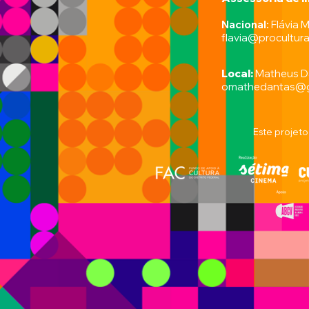
Nacional:
Flávia M
flavia@procultur
Local:
Matheus D
omathedantas@g
Este projeto