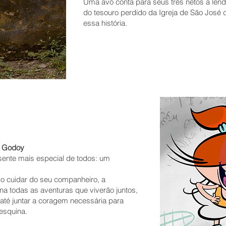
Uma avó conta para seus três netos a len
do tesouro perdido da Igreja de São José
essa história.
ky Godoy
sente mais especial de todos: um
o cuidar do seu companheiro, a
na todas as aventuras que viverão juntos,
até juntar a coragem necessária para
 esquina.