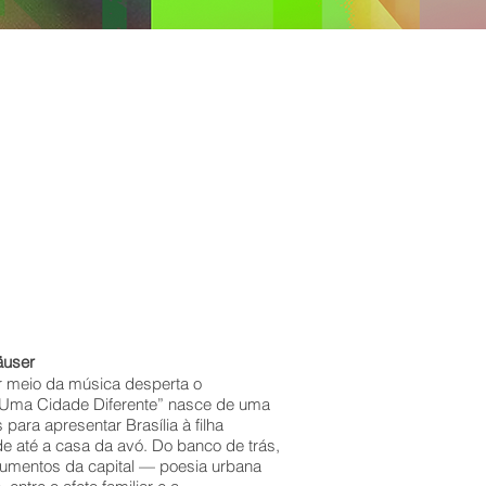
MINGO 14/12 - 10h00
ção: 1h06
ificação Indicativa: Livre
 Brasília - Entrada franca
äuser
or meio da música desperta o
, “Uma Cidade Diferente” nasce de uma
ara apresentar Brasília à filha
e até a casa da avó. Do banco de trás,
numentos da capital — poesia urbana