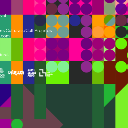
val
s Culturais/Cult Projetos
l.com
deral.