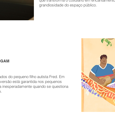
que transforma o cotidiano em encantamento, 
grandiosidade do espaço público.
IGAM
dados do pequeno filho autista Fred. Em
diversão está garantida nos pequenos
da inesperadamente quando se questiona
.